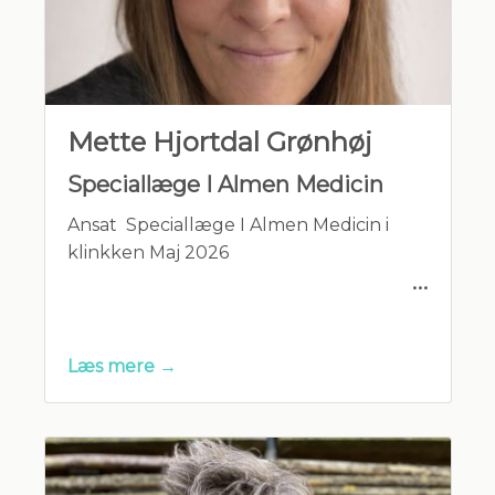
Mette Hjortdal Grønhøj
Speciallæge I Almen Medicin
Ansat Speciallæge I Almen Medicin i
klinkken Maj 2026
Mette vil træffes i klinikken 3 dage om
ugen, som udgangspunkt ons-fre
Læs mere →