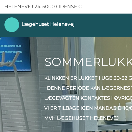
HELENEVEJ 24, 5000 ODENSE C
Lægehuset Helenevej
SOMMERLUKKE
KLINKKEN ER LUKKET I UGE 30-32
I DENNE PERIODE KAN LÆGERNES T
LÆGEVAGTEN KONTAKTES I ØVRIGE
VI ER TILBAGE IGEN MANDAG D. 10/8
MVH LÆGEHUSET HELENEVEJ