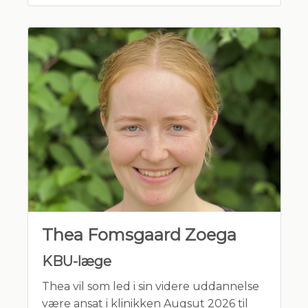
2005- : Konsultationssygeplejerske i
Almen praksis
Thea Fomsgaard Zoega
KBU-læge
Thea vil som led i sin videre uddannelse
være ansat i klinikken Augsut 2026 til