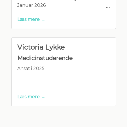
Januar 2026
Læs mere →
Uddannet Læge på SDU i 2025
Tidligere ansat på lungemedicinsk
afdeling og akutfunktion i FAM Odense
Victoria Lykke
2025
Medicinstuderende
Ansat i 2025
Læs mere →