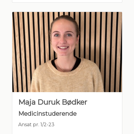
2017- : Konsultationssygeplejerske, i
Almen praksis
Maja Duruk Bødker
Medicinstuderende
Ansat pr. 1/2-23