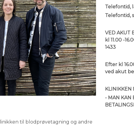
Telefontid, 
Telefontid, 
VED AKUT BE
kl 11.00 -1
1433
E
fter kl 16
ved akut be
KLINIKKEN
- MAN KAN 
BETALING
linikken til blodprøvetagning og andre