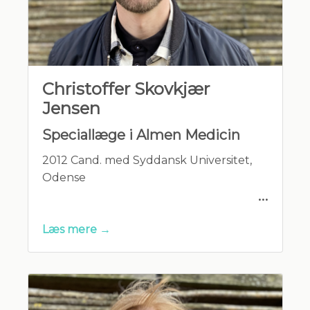
Christoffer Skovkjær
Jensen
Speciallæge i Almen Medicin
2012 Cand. med Syddansk Universitet,
Odense
2020 Speciallæge i Almen Medicin
Læs mere →
2022: Almentpraktiserende Læge