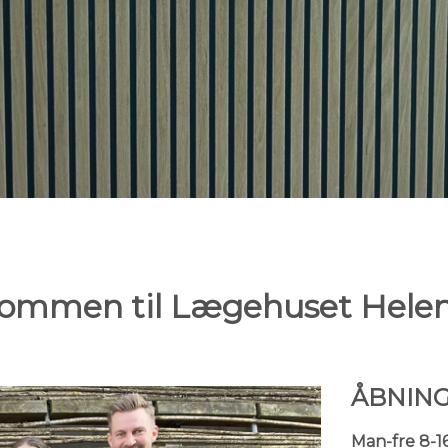
kommen til Lægehuset Helen
ÅBNING
Man-fre 8-1