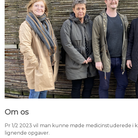
Om os
Pr 1/2 2023 vil man kunne møde medicinstuderede i k
lignende opgaver.