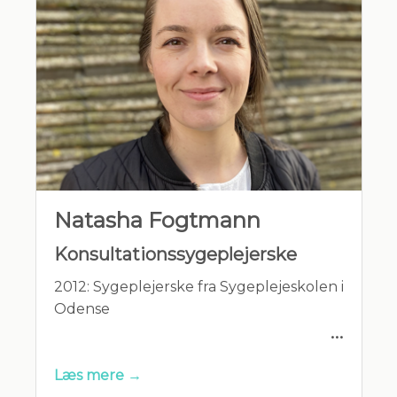
MEDLEMSKABER
- PLO (Praktiserende Lægers
Organsation)
- DSAM (Dansk selskab for Almen
Natasha Fogtmann
Medicin)
Konsultationssygeplejerske
- DADL (Den almindelige danske
2012: Sygeplejerske fra Sygeplejeskolen i
lægeforening)
Odense
2012-2017: Flere afd, OUH +
Læs mere →
Hjemmesygeplejerske, kommune