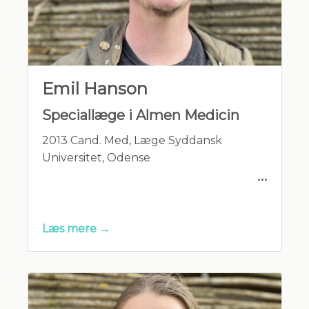
Emil Hanson
Speciallæge i Almen Medicin
2013 Cand. Med, Læge Syddansk
Universitet, Odense
2020 Speciallæge i Almen Medicin
Læs mere →
2022: Almentpraktiserende Læge
2021 - Underviser
Speciallægeuddannelse til Almen
Medicin