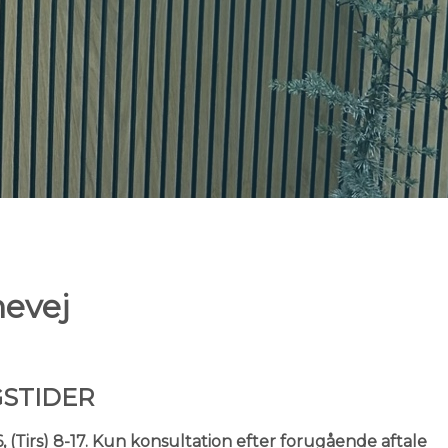
evej
STIDER
6,
(Tirs) 8-17. Kun konsultation efter forugående aftale