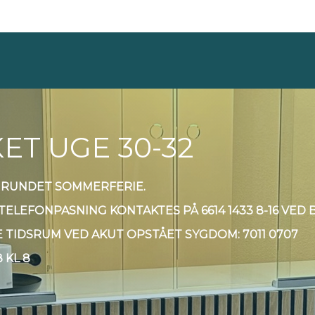
T UGE 30-32
 GRUNDET SOMMERFERIE.
ELEFONPASNING KONTAKTES PÅ 6614 1433 8-16 VED 
 TIDSRUM VED AKUT OPSTÅET SYGDOM: 7011 0707
 KL 8