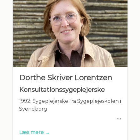
MEDLEMSKABER
- PLO (Praktiserende Lægers
Organsation)
- DSAM (Dansk selskab for Almen
Medicin)
- DAUS (Dansk Almenmedicinsk
Dorthe Skriver Lorentzen
Ultralyds Selskab)
Konsultationssygeplejerske
- DADL (Den almindelige danske
1992: Sygeplejerske fra Sygeplejeskolen i
lægeforening)
Svendborg
1992-2005: Flere sygehusafd +
Læs mere →
Hjemmesygeplejerske, kommune